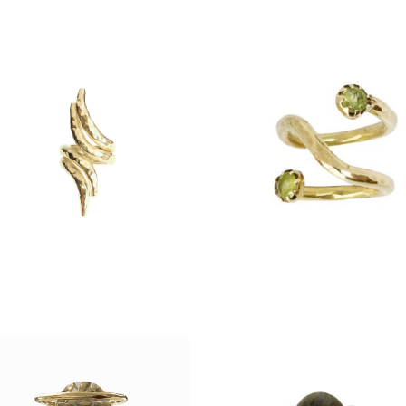
nillo Doble Punta Doble
Anillo Espiral Peridoto
$
3,490
$
2,190
anillos
anillos
Anillo Jaulita Cuarzo
Ahumado
Anillo Jaulita Labradori