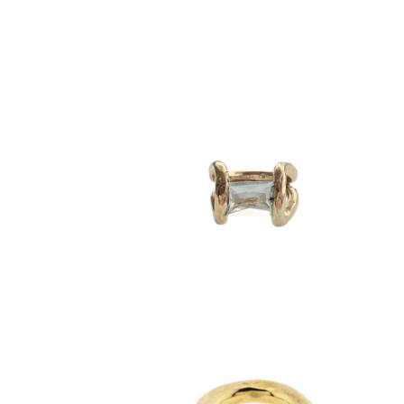
Anillo Aguamarina
$
2,990
anillos
Anillo Aro Crisofase
$
1,400