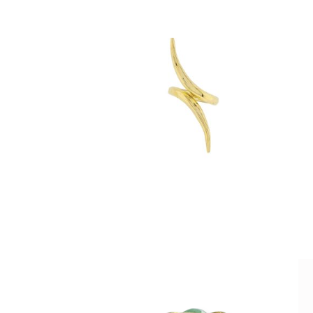
Anillo Doble Punta
A
$
1,790
,
anillos
destacados
Anillo Jaula Venturina