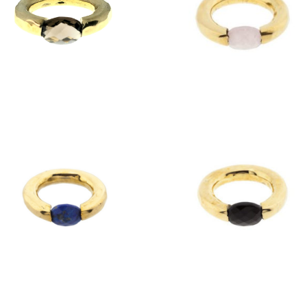
$
1,400
anillos
anillos
Anillo Aro Lapislázuli
Anillo Aro Ónix Negr
$
1,400
$
1,400
anillos
anillos