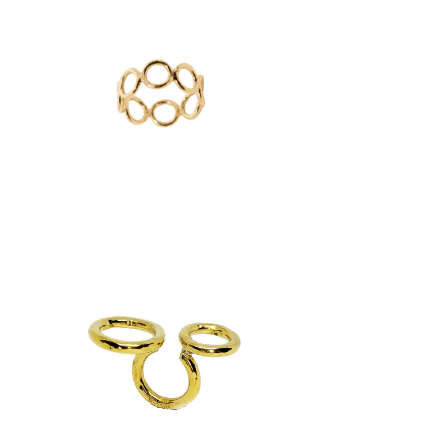
Anillo Círculos Ajustable
$
390
anillos
Anillo Doble Círculo
$
1,890
anillos