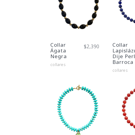
Collar
Collar
$
2,390
Ágata
Lapisláz
Negra
Dije Per
Barroca
collares
collares