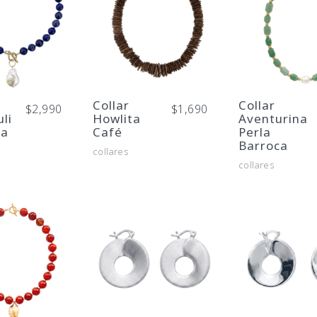
Collar
Collar
$
2,990
$
1,690
uli
Howlita
Aventurina
la
Café
Perla
Barroca
collares
collares