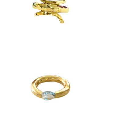
anillos
a
Anillo Aro Topacio Azul
$
1,400
anillos