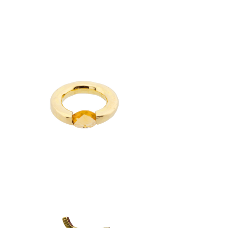
Anillo Aro Citrino
$
1,400
anillos
a
Anillo Aro Dos Puntas
$
2,190