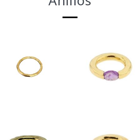
Anillos
Anillo Antonia
Anillo Aro Amatista
$
390
$
1,400
anillos
anillos
Anillo Aro Cuarzo
Anillo Aro Cuarzo Ros
Ahumado
$
1,400