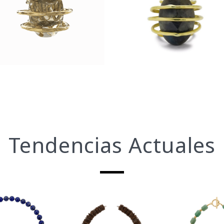
$
3,290
$
3,290
anillos
anillos
Tendencias Actuales