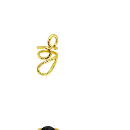
s
Anillo Gotas
$
2,590
anillos
ta
Anillo Jaulita Ónix Negro