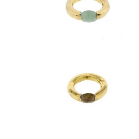
anillos
Anillo Aro Labradorita
$
1,400
anillos