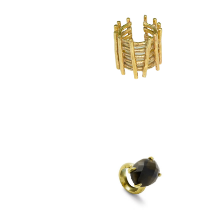
Anillo Barras
$
2,090
anillos
Anillo Cocktail
$
2,970
anillos