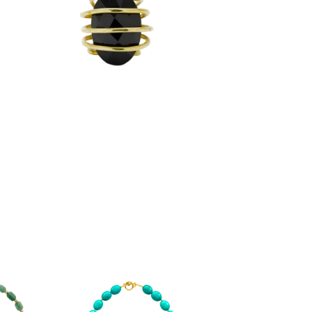
$
3,290
anillos