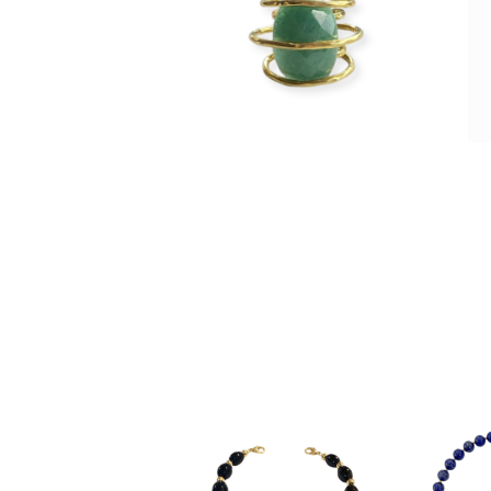
$
3,290
anillos