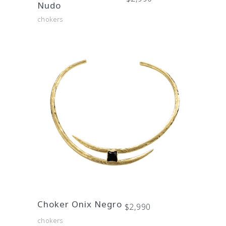
Nudo
chokers
Choker Onix Negro
$
2,990
chokers