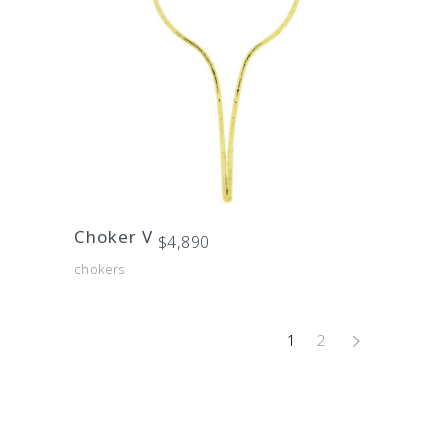
Choker V
$
4,890
chokers
1
2