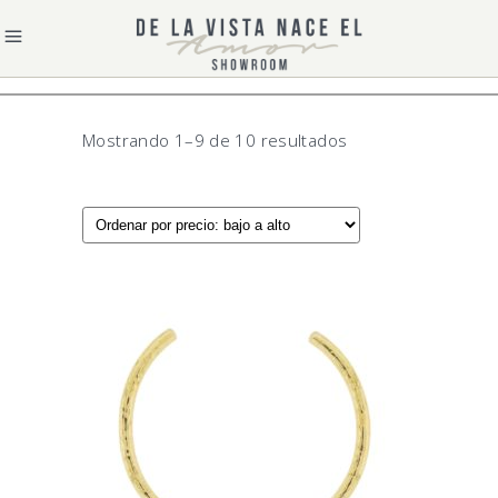
Sorted
Mostrando 1–9 de 10 resultados
by
price:
low
to
high