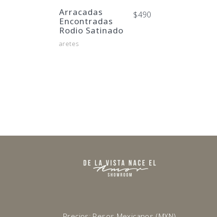
Arracadas
$
490
Encontradas
Rodio Satinado
aretes
Precios: Pesos Mexicanos (MXN)