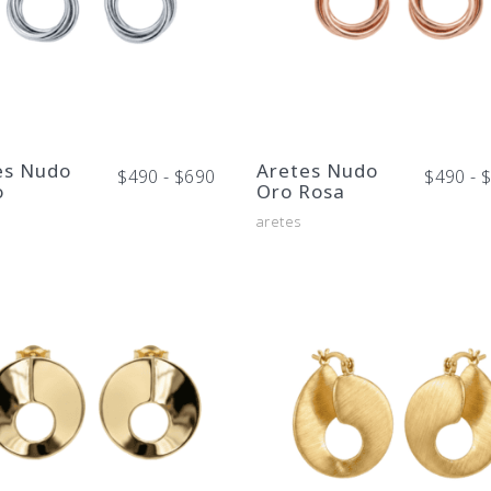
Este
Este
producto
producto
tiene
tiene
es Nudo
Aretes Nudo
Rango
$
490
-
$
690
$
490
-
múltiples
múltiples
o
Oro Rosa
de
precios:
variantes.
variantes.
aretes
desde
Las
$490
Las
hasta
opciones
opciones
$690
se
se
pueden
pueden
elegir
elegir
en
en
la
la
página
página
de
de