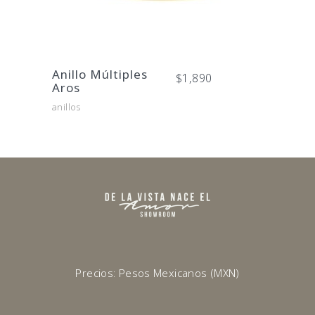
producto
Este
producto
tiene
Anillo Múltiples
$
1,890
múltiples
Aros
variantes.
anillos
Las
opciones
se
pueden
elegir
en
la
página
de
Precios: Pesos Mexicanos (MXN)
producto