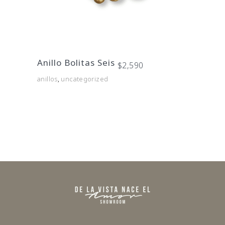
Este
producto
tiene
Anillo Bolitas Seis
$
2,590
múltiples
anillos
,
uncategorized
variantes.
Las
opciones
se
pueden
elegir
en
la
página
de
producto